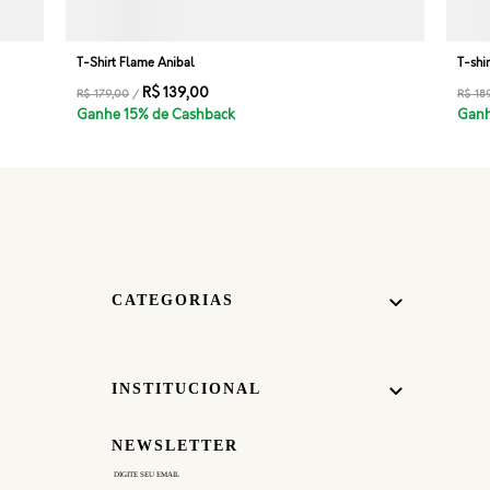
T-Shirt Flame Anibal
T-shi
R$ 139,00
R$ 179,00
/
R$ 18
Ganhe 15% de Cashback
Ganh
CATEGORIAS
INSTITUCIONAL
NEWSLETTER
WHATSAPP
Personal
Shopper