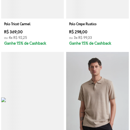
Polo Tricot Carmel
Polo Crepe Rustico
R$ 369,00
R$ 298,00
ou
4x
R$ 92,25
ou
3x
R$ 99,33
Ganhe 15% de Cashback
Ganhe 15% de Cashback
VER_TODOS
Menu - Polos
COLEÇÃO_VERÃO_30_ANOS
VER_TODOS
Menu - Polos