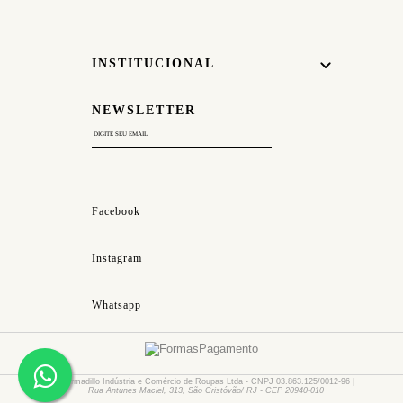
INSTITUCIONAL
NEWSLETTER
WHATSAPP
Personal
Shopper
CLIQUE
AQUI
Lojas
Facebook
CLIQUE
AQUI
Instagram
SAC
Whatsapp
CLIQUE
AQUI
© Armadillo Indústria e Comércio de Roupas Ltda - CNPJ 03.863.125/0012-96 |
Rua Antunes Maciel, 313, São Cristóvão/ RJ - CEP 20940-010
.