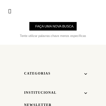
NENHUM RESULTADO PARA A SUA
BUSCA POR "
OFF+WHITE
"
FAÇA UMA NOVA BUSCA.
Tente utilizar palavras-chave menos específicas
CATEGORIAS
INSTITUCIONAL
NEWSLETTER