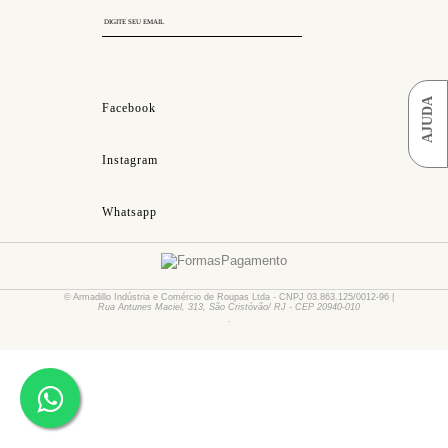
AJUDA
WHATSAPP
Facebook
Personal
Shopper
Instagram
CLIQUE
AQUI
Lojas
Whatsapp
CLIQUE
AQUI
SAC
© Armadillo Indústria e Comércio de Roupas Ltda - CNPJ 03.863.125/0012-96 |
Rua Antunes Maciel, 313, São Cristóvão/ RJ - CEP 20940-010
.
CLIQUE
AQUI